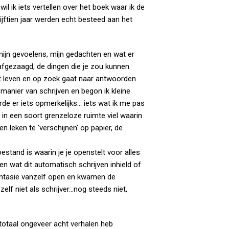
l ik iets vertellen over het boek waar ik de
vijftien jaar werden echt besteed aan het
mijn gevoelens, mijn gedachten en wat er
 afgezaagd, de dingen die je zou kunnen
et leven en op zoek gaat naar antwoorden
 manier van schrijven en begon ik kleine
rde er iets opmerkelijks... iets wat ik me pas
k in een soort grenzeloze ruimte viel waarin
n leken te 'verschijnen' op papier, de
estand is waarin je je openstelt voor alles
en wat dit automatisch schrijven inhield of
n fantasie vanzelf open en kwamen de
f niet als schrijver...nog steeds niet,
n totaal ongeveer acht verhalen heb