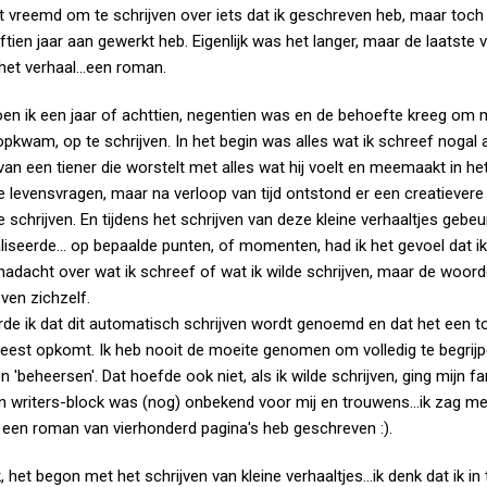
t vreemd om te schrijven over iets dat ik geschreven heb, maar toch wi
jftien jaar aan gewerkt heb. Eigenlijk was het langer, maar de laatste 
het verhaal...een roman.
en ik een jaar of achttien, negentien was en de behoefte kreeg om 
pkwam, op te schrijven. In het begin was alles wat ik schreef nogal
an een tiener die worstelt met alles wat hij voelt en meemaakt in h
e levensvragen, maar na verloop van tijd ontstond er een creatievere
e schrijven. En tijdens het schrijven van deze kleine verhaaltjes gebeu
ealiseerde... op bepaalde punten, of momenten, had ik het gevoel dat i
 nadacht over wat ik schreef of wat ik wilde schrijven, maar de woorde
ven zichzelf.
erde ik dat dit automatisch schrijven wordt genoemd en dat het een to
 geest opkomt. Ik heb nooit de moeite genomen om volledig te begrijp
on 'beheersen'. Dat hoefde ook niet, als ik wilde schrijven, ging mij
 writers-block was (nog) onbekend voor mij en trouwens...ik zag mezel
 een roman van vierhonderd pagina's heb geschreven :).
 het begon met het schrijven van kleine verhaaltjes...ik denk dat ik i