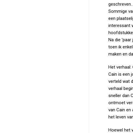
geschreven..
Sommige van 
een plaatsel
interessant 
hoofdstukke
Na die 'paar
toen ik enke
maken en da
Het verhaal:
Cain is een 
verteld wat 
verhaal begi
sneller dan C
ontmoet vers
van Cain en 
het leven va
Hoewel het ve