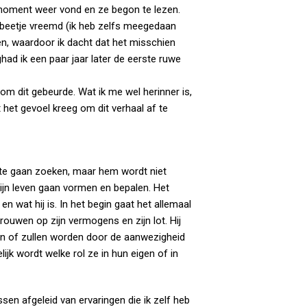
n moment weer vond en ze begon te lezen.
 beetje vreemd (ik heb zelfs meegedaan
ren, waardoor ik dacht dat het misschien
had ik een paar jaar later de eerste ruwe
rom dit gebeurde. Wat ik me wel herinner is,
t het gevoel kreeg om dit verhaal af te
s’ te gaan zoeken, maar hem wordt niet
 zijn leven gaan vormen en bepalen. Het
 wat hij is. In het begin gaat het allemaal
rtrouwen op zijn vermogens en zijn lot. Hij
ijn of zullen worden door de aanwezigheid
jk wordt welke rol ze in hun eigen of in
ssen afgeleid van ervaringen die ik zelf heb