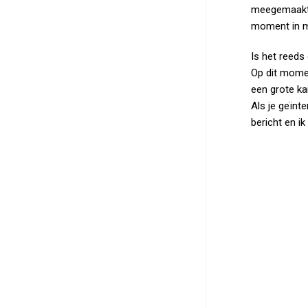
meegemaakt. 
moment in mi
Is het reeds
Op dit momen
een grote kan
Als je geïnt
bericht en i