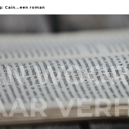
g: Cain...een roman
AN WOOR
AAR VER